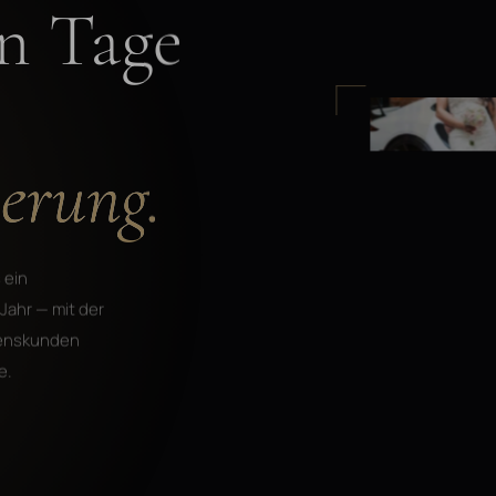
en Tage
ierung.
 ein
Jahr — mit der
menskunden
e.