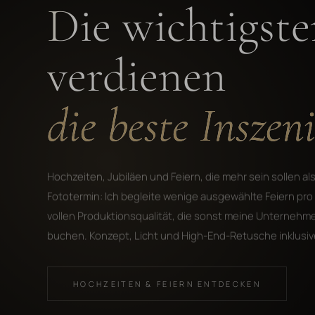
Die wichtigst
verdienen
die beste Inszen
Hochzeiten, Jubiläen und Feiern, die mehr sein sollen als
Fototermin: Ich begleite wenige ausgewählte Feiern pro 
vollen Produktionsqualität, die sonst meine Unterneh
buchen. Konzept, Licht und High-End-Retusche inklusiv
HOCHZEITEN & FEIERN ENTDECKEN