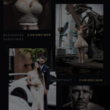
CHRISREINER
BESONDERE
SHOOTINGS
PORTRAIT
CHRISREINER