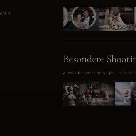
usche
Besondere Shooti
Aufwendige Inszenierungen — vom Konze