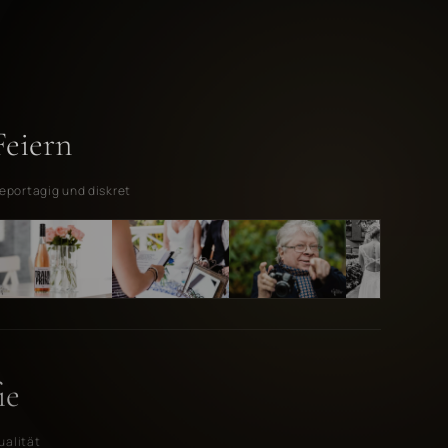
Feiern
reportagig und diskret
ie
ualität