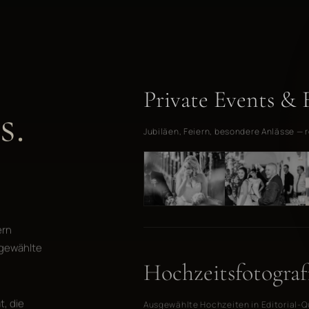
Private Events & 
s.
Jubiläen, Feiern, besondere Anlässe — 
ern
sgewählte
Hochzeitsfotograf
t, die
Ausgewählte Hochzeiten in Editorial-Q