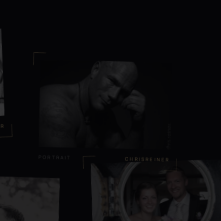
HOCHZEITSREPORTAGEN
CHRISREINER
NER
PORTRAIT
CHRISREINER